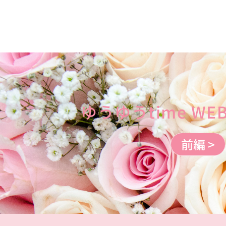
ゆうゆうtime W
前編 >