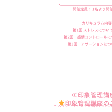
開催定員： 1名より開
カリキュラム内容
第1回 ストレスについ
第2回 感情コントロールに
第3回 アサーションにつ
≪印象管理講
印象管理講座の
〜メイクセラピストが贈る、心に