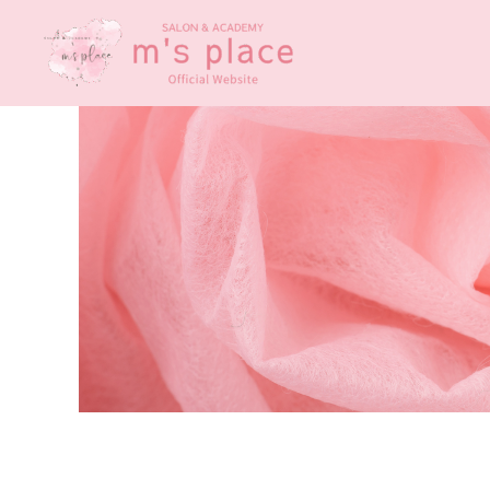
内
容
を
ス
キ
ッ
プ