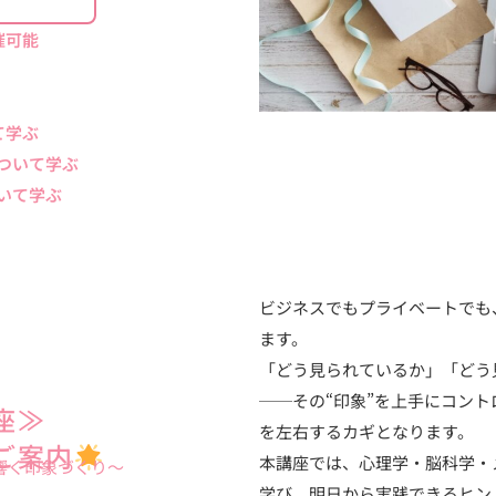
催可能
て学ぶ
ついて学ぶ
いて学ぶ
ビジネスでもプライベートでも
ます。
「どう見られているか」「どう
──その“印象”を上手にコン
座≫
を左右するカギとなります。
ご案内
本講座では、心理学・脳科学・
響く印象づくり〜
学び、明日から実践できるヒン